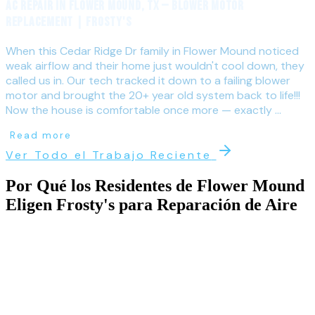
AC Repair in Flower Mound, TX — Blower Motor
Replacement | Frosty's
When this Cedar Ridge Dr family in Flower Mound noticed
weak airflow and their home just wouldn't cool down, they
called us in. Our tech tracked it down to a failing blower
motor and brought the 20+ year old system back to life!!!
Now the house is comfortable once more — exactly ...
Read more
Ver Todo el Trabajo Reciente
Por Qué los Residentes de
Flower Mound
Eligen Frosty's para
Reparación de Aire
Acondicionado
Los vecindarios exclusivos de Flower Mound — Bridlewood,
Wellington, Canyon Falls y Lakeside — tienen casas más grandes
(2,500-4,000+ pies cuadrados) con sistemas de HVAC
correspondientemente más grandes. Sistemas más grandes significan
componentes de mayor capacidad, configuraciones de doble zona, y