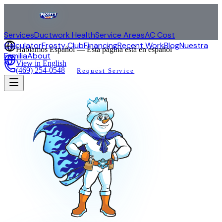
Services
Ductwork Health
Service Areas
AC Cost
Calculator
Frosty Club
Financing
Recent Work
Blog
Nuestra
Hablamos Español — Esta página está en español
Familia
About
View in English
(469) 254-0548
Request Service