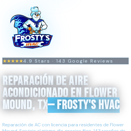
4.9
Stars ·
143
Google Reviews
★★★★★
REPARACIÓN DE AIRE
ACONDICIONADO EN FLOWER
MOUND, TX
— FROSTY'S HVAC
Reparación de AC con licencia para residentes de Flower
Mound. Servicio el mismo día, precios fijos, 143 reseñas de