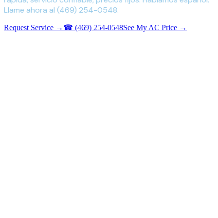
Llame ahora al (469) 254-0548.
Request Service →
☎
(469) 254-0548
See My AC Price →