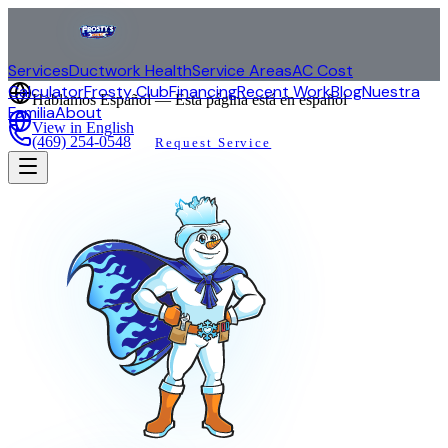
Services
Ductwork Health
Service Areas
AC Cost
Calculator
Frosty Club
Financing
Recent Work
Blog
Nuestra
Hablamos Español — Esta página está en español
Familia
About
View in English
(469) 254-0548
Request Service