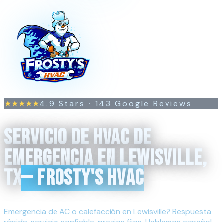
4.9
Stars ·
143
Google Reviews
★★★★★
SERVICIO DE HVAC DE
EMERGENCIA EN LEWISVILLE,
TX
— FROSTY'S HVAC
Emergencia de AC o calefacción en Lewisville? Respuesta
rápida, servicio confiable, precios fijos. Hablamos español.