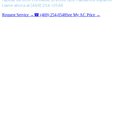
Llame ahora al (469) 254-0548.
Request Service →
☎
(469) 254-0548
See My AC Price →