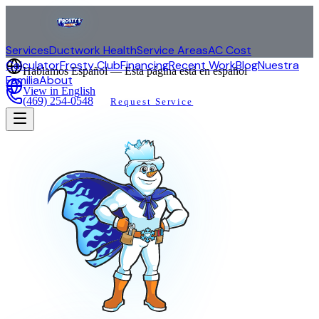
Services
Ductwork Health
Service Areas
AC Cost
Calculator
Frosty Club
Financing
Recent Work
Blog
Nuestra
Hablamos Español — Esta página está en español
Familia
About
View in English
(469) 254-0548
Request Service