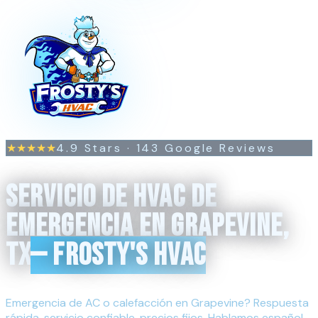
4.9
Stars ·
143
Google Reviews
★★★★★
SERVICIO DE HVAC DE
EMERGENCIA EN GRAPEVINE,
TX
— FROSTY'S HVAC
Emergencia de AC o calefacción en Grapevine? Respuesta
rápida, servicio confiable, precios fijos. Hablamos español.