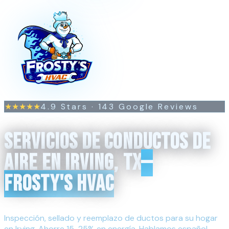
4.9
Stars ·
143
Google Reviews
★★★★★
SERVICIOS DE CONDUCTOS DE
AIRE EN IRVING, TX
—
FROSTY'S HVAC
Inspección, sellado y reemplazo de ductos para su hogar
en Irving. Ahorre 15-25% en energía. Hablamos español.