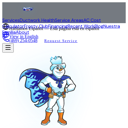
Services
Ductwork Health
Service Areas
AC Cost
Calculator
Frosty Club
Financing
Recent Work
Blog
Nuestra
Hablamos Español — Esta página está en español
Familia
About
View in English
(469) 254-0548
Request Service