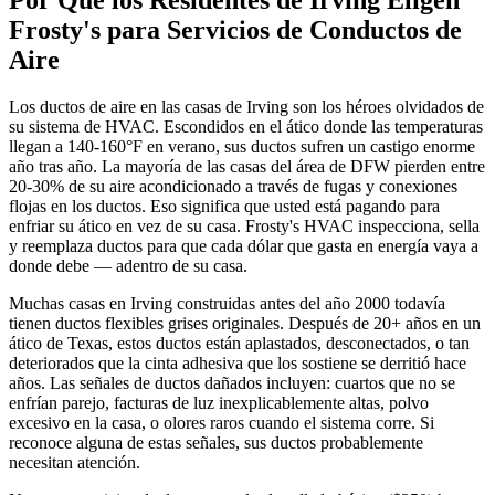
Frosty's para
Servicios de Conductos de
Aire
Los ductos de aire en las casas de Irving son los héroes olvidados de
su sistema de HVAC. Escondidos en el ático donde las temperaturas
llegan a 140-160°F en verano, sus ductos sufren un castigo enorme
año tras año. La mayoría de las casas del área de DFW pierden entre
20-30% de su aire acondicionado a través de fugas y conexiones
flojas en los ductos. Eso significa que usted está pagando para
enfriar su ático en vez de su casa. Frosty's HVAC inspecciona, sella
y reemplaza ductos para que cada dólar que gasta en energía vaya a
donde debe — adentro de su casa.
Muchas casas en Irving construidas antes del año 2000 todavía
tienen ductos flexibles grises originales. Después de 20+ años en un
ático de Texas, estos ductos están aplastados, desconectados, o tan
deteriorados que la cinta adhesiva que los sostiene se derritió hace
años. Las señales de ductos dañados incluyen: cuartos que no se
enfrían parejo, facturas de luz inexplicablemente altas, polvo
excesivo en la casa, o olores raros cuando el sistema corre. Si
reconoce alguna de estas señales, sus ductos probablemente
necesitan atención.