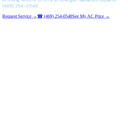
(469) 254-0548.
Request Service →
☎
(469) 254-0548
See My AC Price →