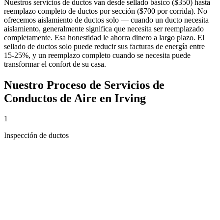
Nuestros servicios de ductos van desde sellado básico ($350) hasta
reemplazo completo de ductos por sección ($700 por corrida). No
ofrecemos aislamiento de ductos solo — cuando un ducto necesita
aislamiento, generalmente significa que necesita ser reemplazado
completamente. Esa honestidad le ahorra dinero a largo plazo. El
sellado de ductos solo puede reducir sus facturas de energía entre
15-25%, y un reemplazo completo cuando se necesita puede
transformar el confort de su casa.
Nuestro Proceso de
Servicios de
Conductos de Aire
en
Irving
1
Inspección de ductos
Subimos a su ático en Irving e inspeccionamos cada tramo de
ductos: buscamos fugas, desconexiones, aplastamientos, y deterioro
del material.
2
Documentación con fotos
Tomamos fotos de cada problema encontrado y le mostramos